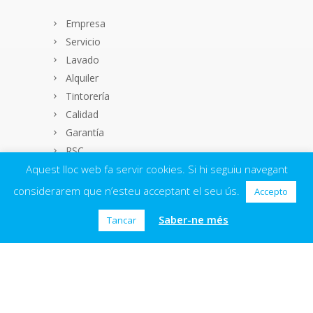
Empresa
Servicio
Lavado
Alquiler
Tintorería
Calidad
Garantía
RSC
Contacto
Aquest lloc web fa servir cookies. Si hi seguiu navegant
considerarem que n’esteu acceptant el seu ús.
Accepto
Saber-ne més
Tancar